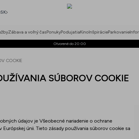
SK
užby
Zábava a voľný čas
Ponuky
Podujatia
Kino
Inšpirácie
Parkovanie
Info
Otvorené do 20:00
OV COOKIE
OUŽÍVANIA SÚBOROV COOKIE
bných údajov je Všeobecné nariadenie o ochrane
 v Európskej únii. Tieto zásady používania súborov cookie sa