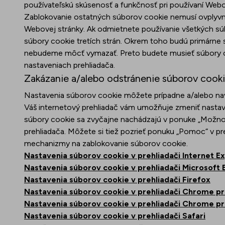
používateľskú skúsenosť a funkčnosť pri používaní Webo
Zablokovanie ostatných súborov cookie nemusí ovplyvni
Webovej stránky. Ak odmietnete používanie všetkých sú
súbory cookie tretích strán. Okrem toho budú primárne 
nebudeme môcť vymazať. Preto budete musieť súbory coo
nastaveniach prehliadača.
Zakázanie a/alebo odstránenie súborov cook
Nastavenia súborov cookie môžete prípadne a/alebo nav
Váš internetový prehliadač vám umožňuje zmeniť nastave
súbory cookie sa zvyčajne nachádzajú v ponuke „Možnost
prehliadača. Môžete si tiež pozrieť ponuku „Pomoc“ v p
mechanizmy na zablokovanie súborov cookie.
Nastavenia súborov cookie v prehliadači Internet E
Nastavenia súborov cookie v prehliadači Microsoft
Nastavenia súborov cookie v prehliadači Firefox
Nastavenia súborov cookie v prehliadači Chrome p
Nastavenia súborov cookie v prehliadači Chrome p
Nastavenia súborov cookie v prehliadači Safari