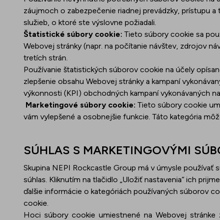
záujmoch o zabezpečenie riadnej prevádzky, prístupu a
služieb, o ktoré ste výslovne požiadali.
Štatistické súbory cookie:
Tieto súbory cookie sa použ
Webovej stránky (napr. na počítanie návštev, zdrojov ná
tretích strán.
Používanie štatistických súborov cookie na účely opísa
zlepšenie obsahu Webovej stránky a kampaní vykonávan
výkonnosti (KPI) obchodných kampaní vykonávaných na
Marketingové súbory cookie:
Tieto súbory cookie um
vám vylepšené a osobnejšie funkcie. Táto kategória môže
SÚHLAS S MARKETINGOVÝMI SÚB
Skupina NEPI Rockcastle Group má v úmysle používať sú
súhlas. Kliknutím na tlačidlo „Uložiť nastavenia“ ich prijm
ďalšie informácie o kategóriách používaných súborov co
cookie.
Hoci súbory cookie umiestnené na Webovej stránke 