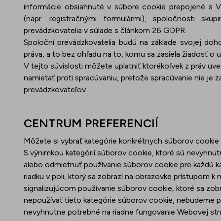
informácie obsiahnuté v súbore cookie prepojené s 
(napr. registračnými formulármi), spoločnosti s
prevádzkovatelia v súlade s článkom 26 GDPR.
Spoloční prevádzkovatelia budú na základe svojej doh
práva, a to bez ohľadu na to, komu sa zasiela žiadosť o u
V tejto súvislosti môžete uplatniť ktorékoľvek z práv uv
namietať proti spracúvaniu, pretože spracúvanie nie j
prevádzkovateľov.
CENTRUM PREFERENCIÍ
Môžete si vybrať kategórie konkrétnych súborov cookie
S výnimkou kategórií súborov cookie, ktoré sú nevyhnut
alebo odmietnuť používanie súborov cookie pre každú k
riadku v poli, ktorý sa zobrazí na obrazovke prístupo
signalizujúcom používanie súborov cookie, ktoré sa zob
nepoužívať tieto kategórie súborov cookie, nebudeme po
nevyhnutne potrebné na riadne fungovanie Webovej str