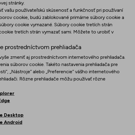
vej stránky.
ť vašu používateľskú skúsenosť a funkčnosť pri používaní
borov cookie, budú zablokované primárne súbory cookie a
súbory cookie vymazané. Súbory cookie tretích strán
kie tretích strán vymazať sami. Môžete to urobiť v
ie prostredníctvom prehliadača
yše zmeniť aj prostredníctvom internetového prehliadača.
nia súborov cookie. Takéto nastavenia prehliadača pre
i“, „Nástroje“ alebo „Preferencie“ vášho internetového
rehliadači. Rôzne prehliadače môžu používať rôzne
xplorer
 Edge
re Desktop
re Android