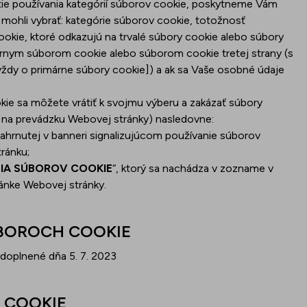
ie používania kategórií súborov cookie, poskytneme Vám
i mohli vybrať: kategórie súborov cookie, totožnosť
ookie, ktoré odkazujú na trvalé súbory cookie alebo súbory
márnym súborom cookie alebo súborom cookie tretej strany (s
dy o primárne súbory cookie]) a ak sa Vaše osobné údaje
kie sa môžete vrátiť k svojmu výberu a zakázať súbory
 na prevádzku Webovej stránky) nasledovne:
zahrnutej v banneri signalizujúcom používanie súborov
ránku;
IA SÚBOROV COOKIE
“, ktorý sa nachádza v zozname v
tránke Webovej stránky.
BOROCH COOKIE
doplnené dňa 5. 7. 2023
 COOKIE