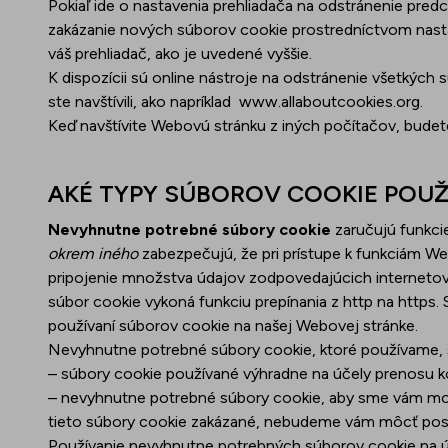
Pokiaľ ide o nastavenia prehliadača na odstránenie pred
zakázanie nových súborov cookie prostredníctvom nasta
váš prehliadač, ako je uvedené vyššie.
K dispozícii sú online nástroje na odstránenie všetkých
ste navštívili, ako napríklad
www.allaboutcookies.org
.
Keď navštívite Webovú stránku z iných počítačov, budet
AKÉ TYPY SÚBOROV COOKIE POU
Nevyhnutne potrebné súbory cookie
zaručujú funkci
okrem iného
zabezpečujú, že pri prístupe k funkciám We
pripojenie množstva údajov zodpovedajúcich internetové
súbor cookie vykoná funkciu prepínania z http na https.
používaní súborov cookie na našej Webovej stránke.
Nevyhnutne potrebné súbory cookie, ktoré používame, 
– súbory cookie používané výhradne na účely prenosu k
– nevyhnutne potrebné súbory cookie, aby sme vám mohli
tieto súbory cookie zakázané, nebudeme vám môcť pos
Používanie nevyhnutne potrebných súborov cookie na úč