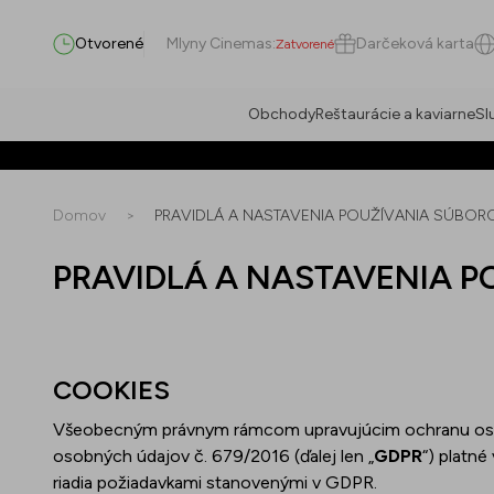
Otvorené
Mlyny Cinemas
:
Darčeková karta
Zatvorené
Obchody
Reštaurácie a kaviarne
Sl
Hľadať
Domov
>
PRAVIDLÁ A NASTAVENIA POUŽÍVANIA SÚBOR
PRAVIDLÁ A NASTAVENIA P
Všetko
(
0
)
Prevádzky
(
0
)
Ponuky
(
0
)
Podujatia
(
0
)
COOKIES
Prevádzky
Všeobecným právnym rámcom upravujúcim ochranu oso
osobných údajov č. 679/2016 (ďalej len „
GDPR
“) platné
Ponuky
riadia požiadavkami stanovenými v GDPR.