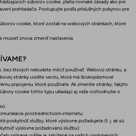
chádzajúcich súborov cookie, platia rovnaké zásady ako pre
vení prehliadača. Postupujte podľa príslušných pokynov pre
 súborov cookie, ktoré zostali na webových stránkach, ktoré
e musieť znova zmeniť nastavenia.
ŽÍVAME?
e, bez ktorých nebudete môcť používať
Webovú stránku, a
bovej stránky uvidíte verziu, ktorá má širokopásmové
mu pripojeniu, ktoré používate. Ak zmeníte stránky, takýto
 Súbory cookie tohto typu ukladajú aj vaše rozhodnutie o
sú:
omunikácie prostredníctvom internetu;
 poskytnúť služby, ktoré výslovne požadujete (t. j. ak sú
kytnúť výslovne požadovanú službu).
ely opísané vyššie je založené na našich oprávnených