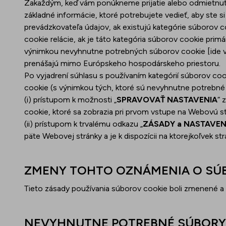
Zakaždým, keď vám ponúkneme prijatie alebo odmietnut
základné informácie, ktoré potrebujete vedieť, aby ste s
prevádzkovateľa údajov, ak existujú kategórie súborov c
cookie relácie, ak je táto kategória súborov cookie pri
výnimkou nevyhnutne potrebných súborov cookie [ide vž
prenášajú mimo Európskeho hospodárskeho priestoru.
Po vyjadrení súhlasu s používaním kategórií súborov coo
cookie (s výnimkou tých, ktoré sú nevyhnutne potrebné
(i) prístupom k možnosti „
SPRAVOVAŤ NASTAVENIA
“ 
cookie, ktoré sa zobrazia pri prvom vstupe na Webovú st
(ii) prístupom k trvalému odkazu „
ZÁSADY a NASTAVEN
päte Webovej stránky a je k dispozícii na ktorejkoľvek s
ZMENY TOHTO OZNÁMENIA O SÚ
Tieto zásady používania súborov cookie boli zmenené a 
NEVYHNUTNE POTREBNÉ SÚBORY