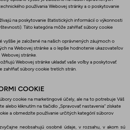
 technického používania Webovej stránky a o poskytovanie
ívajú na poskytovanie štatistických informácií o výkonnosti
vštevnosti). Táto kategória môže zahŕňať súbory cookie
né vyššie je založené na našich oprávnených záujmoch o
ých na Webovej stránke a o lepšie hodnotenie ukazovateľov
 Webovej stránke.
ožňujú Webovej stránke ukladať vaše voľby a poskytovať
 zahŕňať súbory cookie tretích strán.
ORMI COOKIE
bory cookie na marketingové účely, ale na to potrebuje Váš
ete alebo kliknutím na tlačidlo „Spravovať nastavenia“ získate
okie a obmedzíte používanie určitých kategórií súborov
zvyčajne neobsahujú osobné údaje, v rozsahu, v akom sú