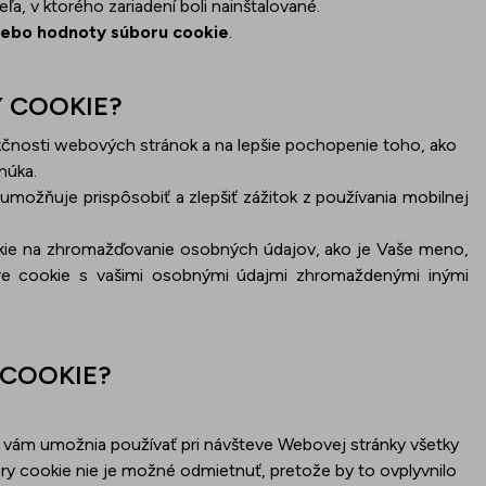
a, v ktorého zariadení boli nainštalované.
lebo hodnoty súboru cookie
.
 COOKIE?
kčnosti webových stránok a na lepšie pochopenie toho, ako
núka.
ožňuje prispôsobiť a zlepšiť zážitok z používania mobilnej
kie na zhromažďovanie osobných údajov, ako je Vaše meno,
re cookie s vašimi osobnými údajmi zhromaždenými inými
COOKIE?
 vám umožnia používať pri návšteve Webovej stránky všetky
y cookie nie je možné odmietnuť, pretože by to ovplyvnilo