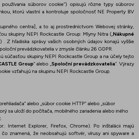
y používania súborov cookie“) opisujú rôzne typy súborov
ánkou, ktorú vlastní a kontroluje spoločnosť NE Property BV
upného centra], a to aj prostredníctvom Webovej stránky,
asťou skupiny NEPI Rockcastle Group
: Mlyny Nitra
(„
Nákupné
“) . Z hľadiska správy vašich osobných údajov konajú vyššie
poloční prevádzkovatelia v zmysle článku 26 GDPR.
 súčasťou skupiny NEPI Rockcastle Group a na účely tejto
CASTLE Group
“ alebo „
Spoloční prevádzkovatelia
“. Výrazy
ookie vzťahujú na skupinu NEPI Rockcastle Group.
 prehliadača“ alebo „súbor cookie HTTP“ alebo „súbor
torý sa uloží do počítača, mobilného zariadenia alebo iného
.
r.: Internet Explorer, Firefox, Chrome). Po inštalácii majú
, čo znamená, že neobsahujú softvér, vírusy ani spyware a