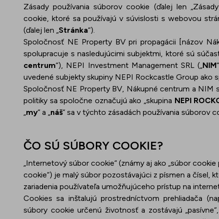
Zásady používania súborov cookie (ďalej len „Zásad
Podujatia
cookie, ktoré sa používajú v súvislosti s webovou str
(ďalej len „
Stránka
“).
Spoločnosť NE Property BV pri propagácii [názov Nák
spolupracuje s nasledujúcimi subjektmi, ktoré sú súč
centrum
“), NEPI Investment Management SRL („
NIM
uvedené subjekty skupiny NEPI Rockcastle Group ako s
Spoločnosť NE Property BV, Nákupné centrum a NIM sú
politiky sa spoločne označujú ako „skupina
NEPI ROCK
„
my
“ a „
náš
“ sa v týchto zásadách používania súborov c
ČO SÚ SÚBORY COOKIE?
„Internetový súbor cookie“ (známy aj ako „súbor cookie
cookie“) je malý súbor pozostávajúci z písmen a čísel, k
zariadenia používateľa umožňujúceho prístup na internet
Cookies sa inštalujú prostredníctvom prehliadača (nap
súbory cookie určenú životnosť a zostávajú „pasívne“