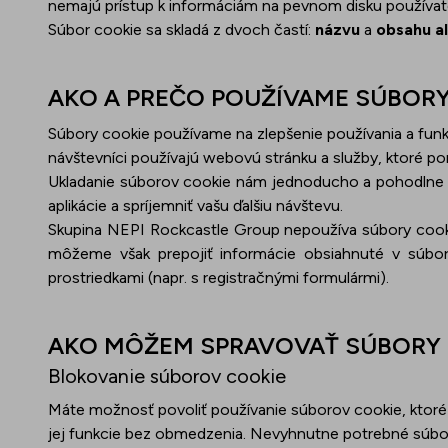
nemajú prístup k informáciám na pevnom disku používateľ
Súbor cookie sa skladá z dvoch častí:
názvu
a
obsahu a
AKO A PREČO POUŽÍVAME SÚBORY
Súbory cookie používame na zlepšenie používania a fun
návštevníci používajú webovú stránku a služby, ktoré po
Ukladanie súborov cookie nám jednoducho a pohodlne um
aplikácie a spríjemniť vašu ďalšiu návštevu.
Skupina NEPI Rockcastle Group nepoužíva súbory coo
môžeme však prepojiť informácie obsiahnuté v súbo
prostriedkami (napr. s registračnými formulármi).
AKO MÔŽEM SPRAVOVAŤ SÚBORY 
Blokovanie súborov cookie
Máte možnosť povoliť používanie súborov cookie, ktoré
jej funkcie bez obmedzenia. Nevyhnutne potrebné súbor