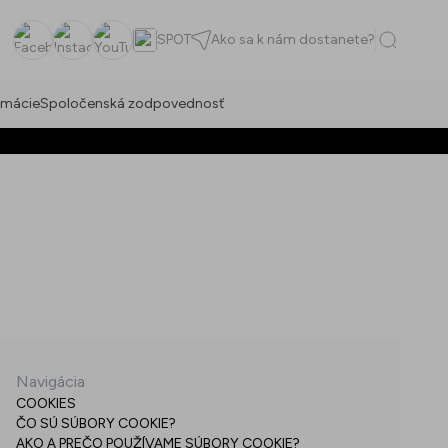
SPOT
Ako sa k nám dostanete?
Facebook
Instagram
YouTube
rmácie
Spoločenská zodpovednosť
Navigácia
COOKIES
ČO SÚ SÚBORY COOKIE?
AKO A PREČO POUŽÍVAME SÚBORY COOKIE?