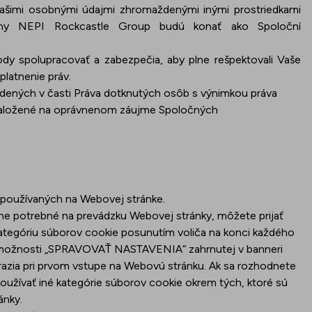
Vašimi osobnými údajmi zhromaždenými inými prostriedkami
kupiny NEPI Rockcastle Group budú konať ako Spoloční
ody spolupracovať a zabezpečia, aby plne rešpektovali Vaše
platnenie práv.
edených v časti
Práva dotknutých osôb
s výnimkou práva
e založené na oprávnenom záujme Spoločných
 používaných na Webovej stránke.
ne potrebné na prevádzku Webovej stránky, môžete prijať
ategóriu súborov cookie posunutím voliča na konci každého
m k možnosti „SPRAVOVAŤ NASTAVENIA“ zahrnutej v banneri
razia pri prvom vstupe na Webovú stránku. Ak sa rozhodnete
užívať iné kategórie súborov cookie okrem tých, ktoré sú
ánky.