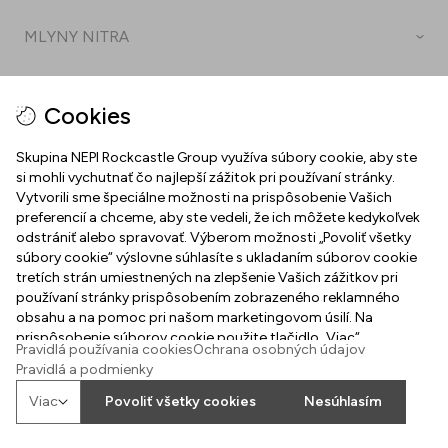
MLYNY NITRA
O nás
UŽITOČNÉ ODKAZY
Cookies
Služby v OC Mlyny Nitra
Mapa centra
Kontakty
Skupina NEPI Rockcastle Group využíva súbory cookie, aby ste
si mohli vychutnať čo najlepší zážitok pri používaní stránky.
Ako nás nájdete
Ochrana osobných údajov
Vytvorili sme špeciálne možnosti na prispôsobenie Vašich
preferencií a chceme, aby ste vedeli, že ich môžete kedykoľvek
Parkovanie
2026
©
Property of NEPI Rockcastle
Prevádzkový poriadok OC Mlyny
odstrániť alebo spravovať. Výberom možnosti „Povoliť všetky
súbory cookie“ výslovne súhlasíte s ukladaním súborov cookie
Darčekové poukážky
Podmienky používania webovej stránky
tretích strán umiestnených na zlepšenie Vašich zážitkov pri
používaní stránky prispôsobením zobrazeného reklamného
Pracovné ponuky
Pravidlá používania cookies
obsahu a na pomoc pri našom marketingovom úsilí. Na
prispôsobenie súborov cookie použite tlačidlo „Viac“.
Žiadosť o prenájom
Pravidlá používania cookies
Ochrana osobných údajov
Zmena nastavenia cookies
Pravidlá a podmienky
Všeobecné pravidlá súťaží na sociálnych sieťach
Viac
Povoliť všetky cookies
Nesúhlasím
Pravidlá súťaže na Facebook-u