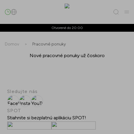
Hľadať
Otvorené do 20:00
Domov
>
Pracovné ponuky
Všetko
(
0
)
Prevádzky
(
0
)
Ponuky
(
0
)
Podujatia
(
0
)
Nové pracovné ponuky už čoskoro
Prevádzky
Ponuky
Sledujte nás
Podujatia
Facebook
Instagram
YouTube
SPOT
Stiahnite si bezplatnú aplikáciu SPOT!