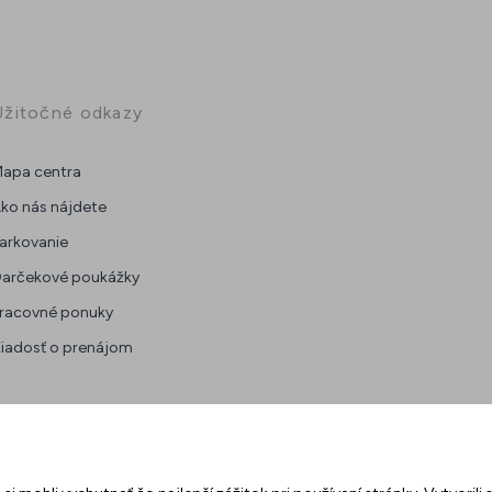
Užitočné odkazy
apa centra
ko nás nájdete
arkovanie
arčekové poukážky
racovné ponuky
iadosť o prenájom