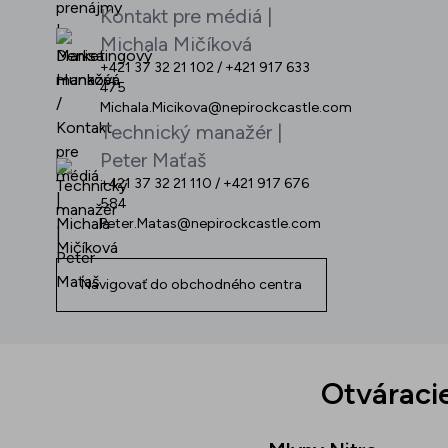
Kontakt pre médiá |
Michala Mičíková
+421 37 32 21 102 / +421 917 633
475
Michala.Micikova@nepirockcastle.com
Technický manažér |
Peter Maťaš
+421 37 32 21 110 / +421 917 676
584
Peter.Matas@nepirockcastle.com
Navigovať do obchodného centra
Otváraci