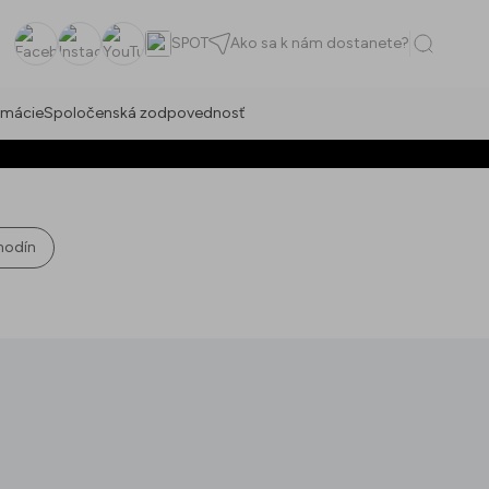
SPOT
Ako sa k nám dostanete?
Facebook
Instagram
YouTube
rmácie
Spoločenská zodpovednosť
hodín