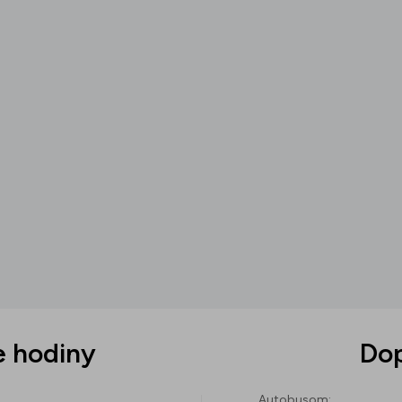
e hodiny
Do
Autobusom
: