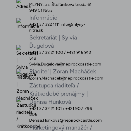
MLYNY, a.s. Štefánikova trieda 61
Podujatia
949 01 Nitra
Informácie
+421 37 322 1111 info@mlyny-
nitra.sk
Sekretariát | Sylvia
Ďugelová
+421 37 32 21 100 / +421 915 913
518
Sylvia.Dugelova@nepirockcastle.com
Riaditeľ | Zoran Macháček
Zoran.Machacek@nepirockcastle.com
Zástupca riaditeľa /
Krátkodobé prenájmy |
Denisa Hunková
+421 37 32 21 101 / +421 907 796
805
Denisa.Hunkova@nepirockcastle.com
Marketingový manažér /