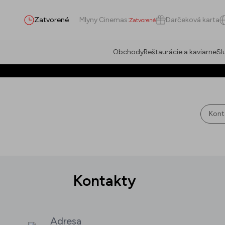
Zatvorené
Mlyny Cinemas
:
Darčeková karta
Zatvorené
Obchody
Reštaurácie a kaviarne
Sl
Hľadať
Kont
Všetko
(
0
)
Prevádzky
(
0
)
Ponuky
(
0
)
Podujatia
(
0
)
Kontakty
Prevádzky
Ponuky
Adresa