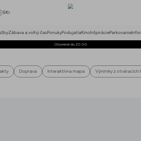
SK
užby
Zábava a voľný čas
Ponuky
Podujatia
Kino
Inšpirácie
Parkovanie
Info
Otvorené do 20:00
akty
Doprava
Interaktívna mapa
Výnimky z otváracích 