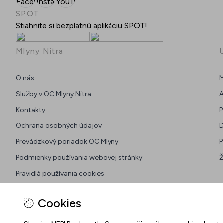
Facebook
Instagram
YouTube
SPOT
Stiahnite si bezplatnú aplikáciu SPOT!
Mlyny Nitra
O nás
M
Služby v OC Mlyny Nitra
A
Kontakty
P
Ochrana osobných údajov
D
Prevádzkový poriadok OC Mlyny
P
Podmienky používania webovej stránky
Ž
Pravidlá používania cookies
Zmena nastavenia cookies
Cookies
Všeobecné pravidlá súťaží na sociálnych sieťach
Pravidlá súťaže na Facebook-u