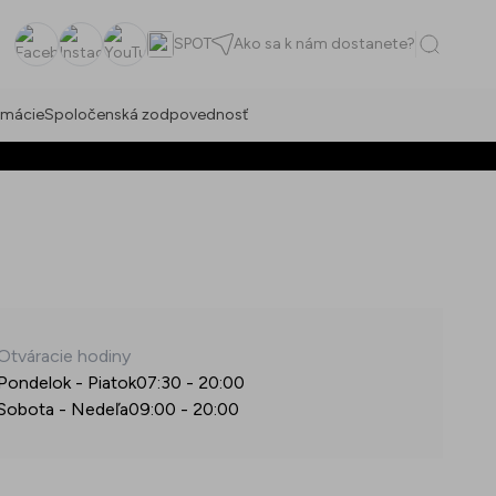
SPOT
Ako sa k nám dostanete?
Facebook
Instagram
YouTube
rmácie
Spoločenská zodpovednosť
Otváracie hodiny
Pondelok - Piatok
07:30
-
20:00
Sobota - Nedeľa
09:00
-
20:00