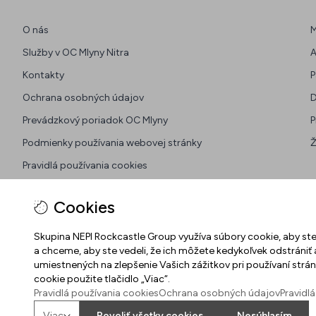
O nás
M
Služby v OC Mlyny Nitra
A
Kontakty
P
Ochrana osobných údajov
D
Prevádzkový poriadok OC Mlyny
P
Podmienky používania webovej stránky
Ž
Pravidlá používania cookies
Zmena nastavenia cookies
Cookies
Všeobecné pravidlá súťaží na sociálnych sieťach
Pravidlá súťaže na Facebook-u
Skupina NEPI Rockcastle Group využíva súbory cookie, aby ste 
a chceme, aby ste vedeli, že ich môžete kedykoľvek odstrániť
umiestnených na zlepšenie Vašich zážitkov pri používaní st
cookie použite tlačidlo „Viac“.
Pravidlá používania cookies
Ochrana osobných údajov
Pravidl
Viac
Povoliť všetky cookies
Nesúhlasím