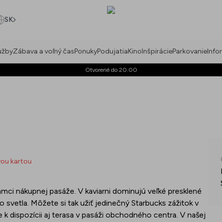
SK
užby
Zábava a voľný čas
Ponuky
Podujatia
Kino
Inšpirácie
Parkovanie
Info
Otvorené do 20:00
vou kartou
mci nákupnej pasáže. V kaviarni dominujú veľké presklené
 svetla. Môžete si tak užiť jedinečný Starbucks zážitok v
e k dispozícii aj terasa v pasáži obchodného centra. V našej