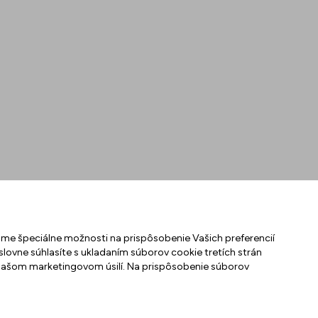
i sme špeciálne možnosti na prispôsobenie Vašich preferencií
slovne súhlasíte s ukladaním súborov cookie tretích strán
našom marketingovom úsilí. Na prispôsobenie súborov