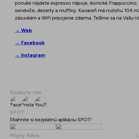
ponuke nájdete espresso nápoje, ikonické Frappuccino, 
Podujatia
sendviče, dezerty a muffiny. Kaviareň má rozlohu 104 m
zásuvkám a WiFi pripojenie zdarma. Tešíme sa na Vašu n
→ Web
→ Facebook
→ Instagram
Sledujte nás
Facebook
Instagram
YouTube
SPOT
Stiahnite si bezplatnú aplikáciu SPOT!
Mlyny Nitra