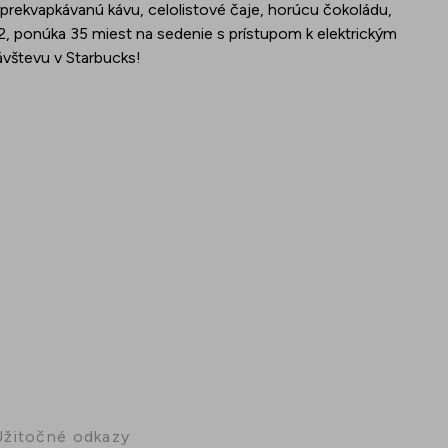
prekvapkávanú kávu, celolistové čaje, horúcu čokoládu,
2, ponúka 35 miest na sedenie s prístupom k elektrickým
ávštevu v Starbucks!
Užitočné odkazy