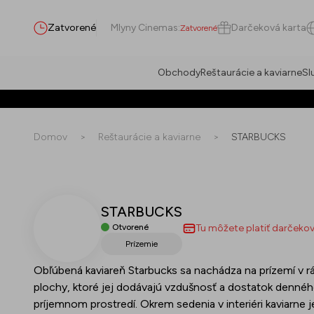
Zatvorené
Mlyny Cinemas
:
Darčeková karta
Zatvorené
Obchody
Reštaurácie a kaviarne
Sl
Hľadať
Domov
>
Reštaurácie a kaviarne
>
STARBUCKS
STARBUCKS
Všetko
(
0
)
Prevádzky
(
0
)
Ponuky
(
0
)
Podujatia
(
0
)
Otvorené
Tu môžete platiť darčeko
Prízemie
Prevádzky
Obľúbená kaviareň Starbucks sa nachádza na prízemí v rá
plochy, ktoré jej dodávajú vzdušnosť a dostatok denného
Ponuky
príjemnom prostredí. Okrem sedenia v interiéri kaviarne j