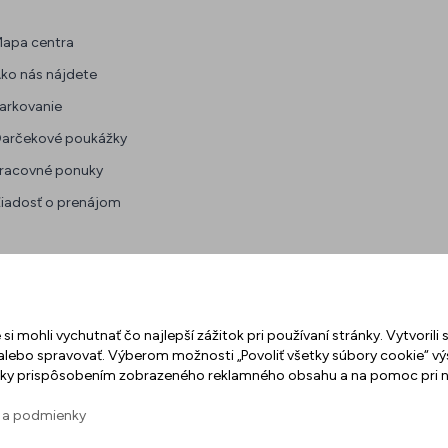
apa centra
ko nás nájdete
arkovanie
arčekové poukážky
racovné ponuky
iadosť o prenájom
si mohli vychutnať čo najlepší zážitok pri používaní stránky. Vytvoril
 alebo spravovať. Výberom možnosti „Povoliť všetky súbory cookie“ vý
ránky prispôsobením zobrazeného reklamného obsahu a na pomoc pri 
á a podmienky