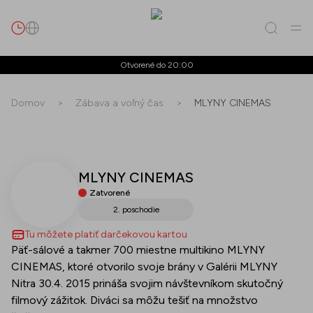
Hľadať
Otvorené do 20:00
Domov
>
Zábava a voľný čas
>
MLYNY CINEMAS
Všetko
(
0
)
Prevádzky
(
0
)
Ponuky
(
0
)
Podujatia
(
0
)
Prevádzky
MLYNY CINEMAS
Ponuky
Zatvorené
2. poschodie
Podujatia
Tu môžete platiť darčekovou kartou
Päť-sálové a takmer 700 miestne multikino MLYNY
CINEMAS, ktoré otvorilo svoje brány v Galérii MLYNY
Nitra 30.4. 2015 prináša svojim návštevníkom skutočný
filmový zážitok. Diváci sa môžu tešiť na množstvo