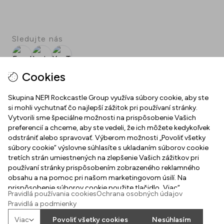
Sledujte nás
Facebook
Instagram
YouTube
SPOT
Cookies
Stiahnite si bezplatnú aplikáciu SPOT!
Skupina NEPI Rockcastle Group využíva súbory cookie, aby ste
si mohli vychutnať čo najlepší zážitok pri používaní stránky.
Vytvorili sme špeciálne možnosti na prispôsobenie Vašich
preferencií a chceme, aby ste vedeli, že ich môžete kedykoľvek
MLYNY NITRA
odstrániť alebo spravovať. Výberom možnosti „Povoliť všetky
súbory cookie“ výslovne súhlasíte s ukladaním súborov cookie
O nás
tretích strán umiestnených na zlepšenie Vašich zážitkov pri
UŽITOČNÉ ODKAZY
používaní stránky prispôsobením zobrazeného reklamného
Služby v OC Mlyny Nitra
obsahu a na pomoc pri našom marketingovom úsilí. Na
Mapa centra
prispôsobenie súborov cookie použite tlačidlo „Viac“.
Kontakty
Pravidlá používania cookies
Ochrana osobných údajov
Ako nás nájdete
Pravidlá a podmienky
Ochrana osobných údajov
Parkovanie
Viac
Povoliť všetky cookies
Nesúhlasím
2026
©
Property of NEPI Rockcastle