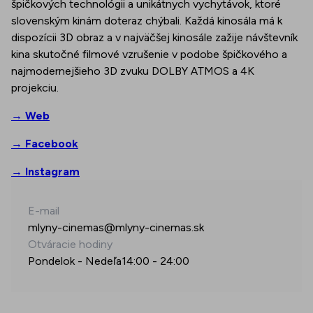
špičkových technológii a unikátnych vychytávok, ktoré
slovenským kinám doteraz chýbali. Každá kinosála má k
dispozícii 3D obraz a v najväčšej kinosále zažije návštevník
kina skutočné filmové vzrušenie v podobe špičkového a
najmodernejšieho 3D zvuku DOLBY ATMOS a 4K
projekciu.
→ Web
→ Facebook
→ Instagram
E-mail
mlyny-cinemas@mlyny-cinemas.sk
Otváracie hodiny
Pondelok - Nedeľa
14:00
-
24:00