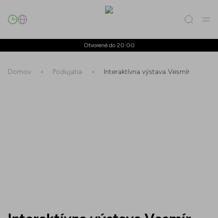
Hľadať
Otvorené do 20:00
Domov
>
Podujatia
>
Interaktívna výstava Vesmír
Všetko
(
0
)
Prevádzky
(
0
)
Ponuky
(
0
)
Podujatia
(
0
)
Prevádzky
Ponuky
Podujatia