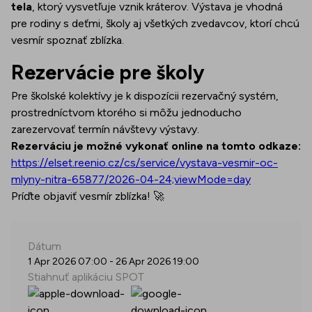
tela
, ktorý vysvetľuje vznik kráterov. Výstava je vhodná
pre rodiny s deťmi, školy aj všetkých zvedavcov, ktorí chcú
vesmír spoznať zblízka.
Rezervácie pre školy
Pre školské kolektívy je k dispozícii rezervačný systém,
prostredníctvom ktorého si môžu jednoducho
zarezervovať termín návštevy výstavy.
Rezerváciu je možné vykonať online na tomto odkaze:
https://elset.reenio.cz/cs/service/vystava-vesmir-oc-
mlyny-nitra-65877/2026-04-24;viewMode=day
Príďte objaviť vesmír zblízka! 🚀
Dátum
1 Apr 2026 07:00
-
26 Apr 2026 19:00
Stiahnuť aplikáciu SPOT