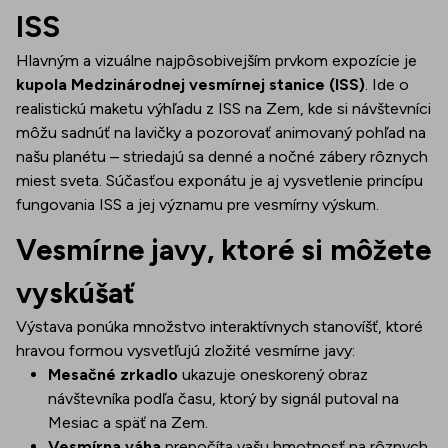
ISS
Hlavným a vizuálne najpôsobivejším prvkom expozície je
kupola Medzinárodnej vesmírnej stanice (ISS)
. Ide o
realistickú maketu výhľadu z ISS na Zem, kde si návštevníci
môžu sadnúť na lavičky a pozorovať animovaný pohľad na
našu planétu – striedajú sa denné a nočné zábery rôznych
miest sveta. Súčasťou exponátu je aj vysvetlenie princípu
fungovania ISS a jej významu pre vesmírny výskum.
Vesmírne javy, ktoré si môžete
vyskúšať
Výstava ponúka množstvo interaktívnych stanovíšť, ktoré
hravou formou vysvetľujú zložité vesmírne javy:
Mesačné zrkadlo
ukazuje oneskorený obraz
návštevníka podľa času, ktorý by signál putoval na
Mesiac a späť na Zem.
Vesmírna váha
prepočíta vašu hmotnosť na rôznych