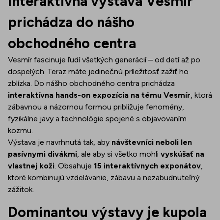
Interaktívna výstava Vesmír
prichádza do nášho
obchodného centra
Vesmír fascinuje ľudí všetkých generácií – od detí až po
dospelých. Teraz máte jedinečnú príležitosť zažiť ho
zblízka. Do nášho obchodného centra prichádza
interaktívna hands-on expozícia na tému Vesmír
, ktorá
zábavnou a názornou formou približuje fenomény,
fyzikálne javy a technológie spojené s objavovaním
kozmu.
Výstava je navrhnutá tak, aby
návštevníci neboli len
pasívnymi divákmi
, ale aby si všetko mohli
vyskúšať na
vlastnej koži
. Obsahuje
15 interaktívnych exponátov
,
ktoré kombinujú vzdelávanie, zábavu a nezabudnuteľný
zážitok.
Dominantou výstavy je kupola