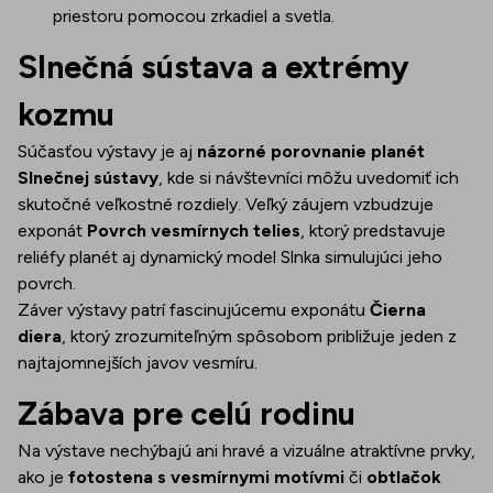
priestoru pomocou zrkadiel a svetla.
Slnečná sústava a extrémy
kozmu
Súčasťou výstavy je aj
názorné porovnanie planét
Slnečnej sústavy
, kde si návštevníci môžu uvedomiť ich
skutočné veľkostné rozdiely. Veľký záujem vzbudzuje
exponát
Povrch vesmírnych telies
, ktorý predstavuje
reliéfy planét aj dynamický model Slnka simulujúci jeho
povrch.
Záver výstavy patrí fascinujúcemu exponátu
Čierna
diera
, ktorý zrozumiteľným spôsobom približuje jeden z
najtajomnejších javov vesmíru.
Zábava pre celú rodinu
Na výstave nechýbajú ani hravé a vizuálne atraktívne prvky,
ako je
fotostena s vesmírnymi motívmi
či
obtlačok