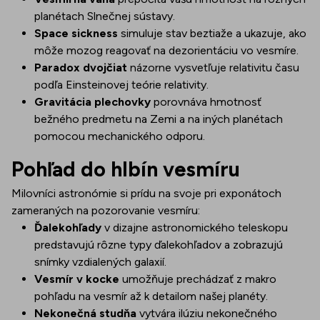
planétach Slnečnej sústavy.
Space sickness
simuluje stav beztiaže a ukazuje, ako
môže mozog reagovať na dezorientáciu vo vesmíre.
Paradox dvojčiat
názorne vysvetľuje relativitu času
podľa Einsteinovej teórie relativity.
Gravitácia plechovky
porovnáva hmotnosť
bežného predmetu na Zemi a na iných planétach
pomocou mechanického odporu.
Pohľad do hlbín vesmíru
Milovníci astronómie si prídu na svoje pri exponátoch
zameraných na pozorovanie vesmíru:
Ďalekohľady
v dizajne astronomického teleskopu
predstavujú rôzne typy ďalekohľadov a zobrazujú
snímky vzdialených galaxií.
Vesmír v kocke
umožňuje prechádzať z makro
pohľadu na vesmír až k detailom našej planéty.
Nekonečná studňa
vytvára ilúziu nekonečného