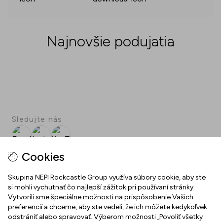
Najnovšie podujatia
Sledujte nás
Facebook
Instagram
YouTube
SPOT
Cookies
Stiahnite si bezplatnú aplikáciu SPOT!
Skupina NEPI Rockcastle Group využíva súbory cookie, aby ste
si mohli vychutnať čo najlepší zážitok pri používaní stránky.
Vytvorili sme špeciálne možnosti na prispôsobenie Vašich
MLYNY NITRA
preferencií a chceme, aby ste vedeli, že ich môžete kedykoľvek
odstrániť alebo spravovať. Výberom možnosti „Povoliť všetky