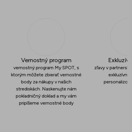
Vernostný program
Exkluzívn
vernostný program My SPOT, s
zľavy v partners
ktorým môžete zbierať vernostné
exkluzívne
body za nákupy v našich
personalizov
strediskách. Naskenujte nám
pokladničný doklad a my vám
pripíšeme vernostné body