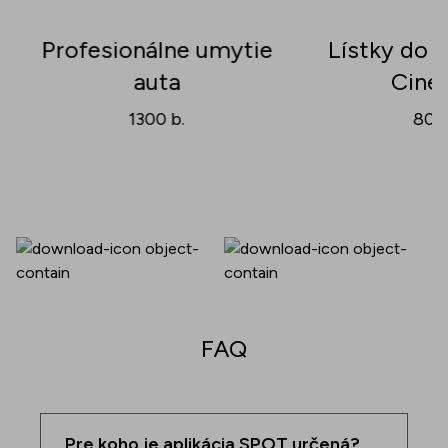
Profesionálne umytie
Lístky do 
auta
Cine
1300
b.
800
FAQ
Pre koho je aplikácia SPOT určená?