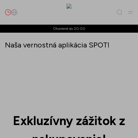
Hľadať
Otvorené do 20:00
Naša vernostná aplikácia SPOT!
Všetko
(
0
)
Prevádzky
(
0
)
Ponuky
(
0
)
Podujatia
(
0
)
Prevádzky
Ponuky
Podujatia
Exkluzívny zážitok z