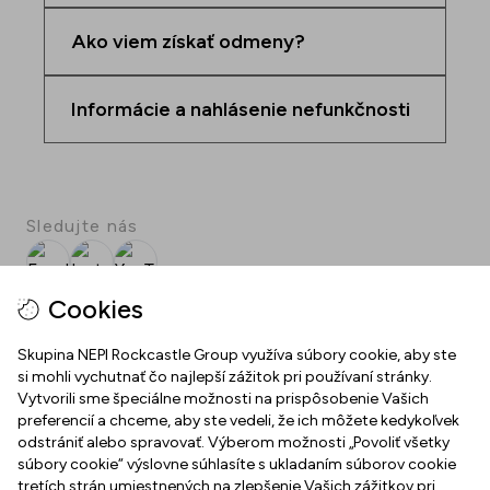
Ako viem získať odmeny?
Informácie a nahlásenie nefunkčnosti
Sledujte nás
Facebook
Instagram
YouTube
SPOT
Cookies
Stiahnite si bezplatnú aplikáciu SPOT!
Skupina NEPI Rockcastle Group využíva súbory cookie, aby ste
si mohli vychutnať čo najlepší zážitok pri používaní stránky.
Vytvorili sme špeciálne možnosti na prispôsobenie Vašich
preferencií a chceme, aby ste vedeli, že ich môžete kedykoľvek
MLYNY NITRA
odstrániť alebo spravovať. Výberom možnosti „Povoliť všetky
súbory cookie“ výslovne súhlasíte s ukladaním súborov cookie
O nás
tretích strán umiestnených na zlepšenie Vašich zážitkov pri